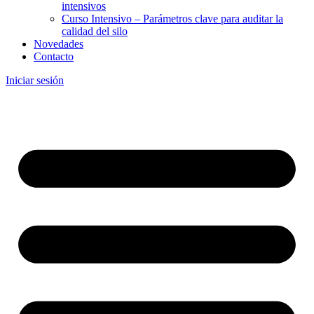
intensivos
Curso Intensivo – Parámetros clave para auditar la
calidad del silo
Novedades
Contacto
Iniciar sesión